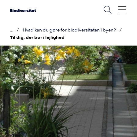
Gå
til
Biodiversitet
hovedindhold
Hvad kan du gøre for biodiversiteten i byen?
Brødkrumme
Til dig, der bor i lejlighed