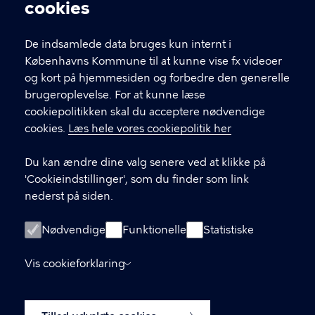
Cookieindstillinger
cookies
Sæt planter op ad muren
De indsamlede data bruges kun internt i
Københavns Kommune til at kunne vise fx videoer
og kort på hjemmesiden og forbedre den generelle
brugeroplevelse. For at kunne læse
cookiepolitikken skal du acceptere nødvendige
cookies.
Læs hele vores cookiepolitik her
Biodiversitet i Københavns
Kommune
Du kan ændre dine valg senere ved at klikke på
'Cookieindstillinger', som du finder som link
nederst på siden.
KONTAKT
Nødvendige
Funktionelle
Statistiske
Skriv til biopuljen
Vis cookieforklaring
LINKS